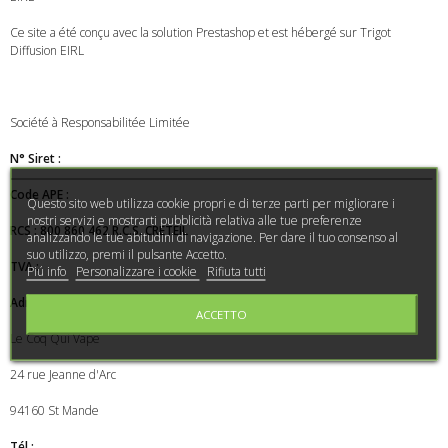
Ce site a été conçu avec la solution Prestashop et est hébergé sur
Trigot
Diffusion EIRL
Société à Responsabilitée Limitée
N° Siret :
Code APE :
Questo sito web utilizza cookie propri e di terze parti per migliorare i
nostri servizi e mostrarti pubblicità relativa alle tue preferenze
RCS : 800 860 462 R.C.S. CRETEIL
analizzando le tue abitudini di navigazione. Per dare il tuo consenso al
suo utilizzo, premi il pulsante Accetto.
TVA :
Piú info
Personalizzare i cookie
Rifiuta tutti
Adresse du siège social:
ACCETTO
Le Coq Qui Vape
24 rue Jeanne d'Arc
94160 St Mande
Tél :